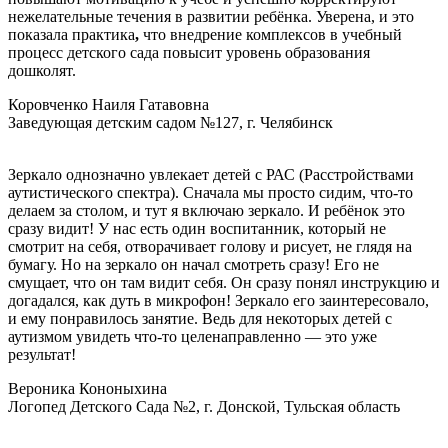
нежелательные течения в развитии ребёнка. Уверена, и это
показала практика
,
что внедрение комплексов в учебный
процесс детского сада повысит уровень образования
дошколят.
Коровченко Наиля Гатавовна
Заведующая детским садом №127, г. Челябинск
Зеркало однозначно увлекает детей с РАС (Расстройствами
аутистического спектра). Сначала мы просто сидим, что-то
делаем за столом, и тут я включаю зеркало. И ребёнок это
сразу видит! У нас есть один воспитанник, который не
смотрит на себя, отворачивает голову и рисует, не глядя на
бумагу. Но на зеркало он начал смотреть сразу! Его не
смущает, что он там видит себя. Он сразу понял инструкцию и
догадался, как дуть в микрофон! Зеркало его заинтересовало,
и ему понравилось занятие. Ведь для некоторых детей с
аутизмом увидеть что-то целенаправленно — это уже
результат!
Вероника Кононыхина
Логопед Детского Сада №2, г. Донской, Тульская область