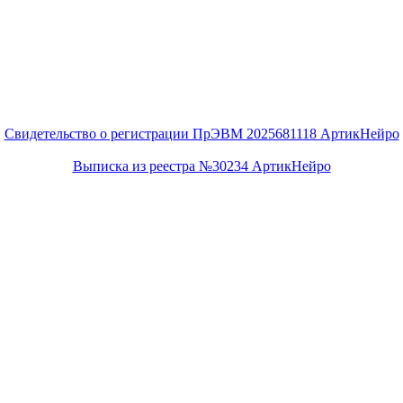
Свидетельство о регистрации ПрЭВМ 2025681118 АртикНейро
Выписка из реестра №30234 АртикНейро