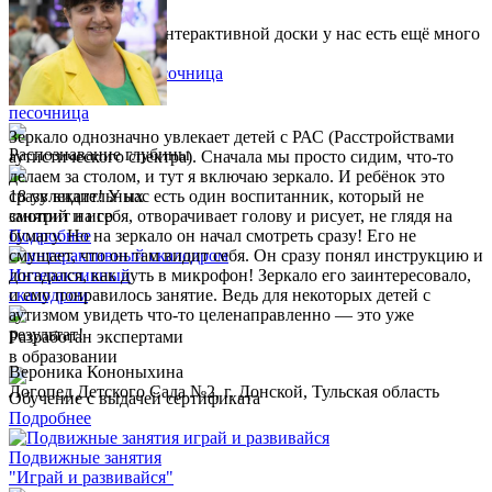
смотрит на себя, отворачивает голову и рисует, не глядя на
бумагу. Но на зеркало он начал смотреть сразу! Его не
Кроме занятий для интерактивной доски у нас есть ещё много
смущает, что он там видит себя. Он сразу понял инструкцию и
полезного для вас!
догадался, как дуть в микрофон! Зеркало его заинтересовало,
и ему понравилось занятие. Ведь для некоторых детей с
Интерактивная
аутизмом увидеть что-то целенаправленно — это уже
песочница
результат!
Распознавание глубины
Вероника Кононыхина
Логопед Детского Сада №2, г. Донской, Тульская область
18 увлекательных
занятий и игр
Подробнее
Интерактивное оборудование компании «Инновации детям» –
это обогащение нашей материальной базы. На одном
Интерактивный
материальном ресурсе много не поработаешь: дети потеряют
скалодром
интерес. А когда много всего нового, то педагогу легче: не
надо тратить время на поиск чего-то нового для каждого
занятия.
Разработан экспертами
в образовании
Дети с особенностями по здоровью реагируют очень
искренне, на занятиях у них много радости, веселья. Для нас
Обучение с выдачей сертификата
это очень важно! Они уходят воодушевлённые, и родители
Подробнее
это замечают. Иногда получается даже не смешно: нужно идти
куда-то в другое место заниматься, а дети не хотят уходить от
Подвижные занятия
нас. Вот такие истории случаются!
"Играй и развивайся"