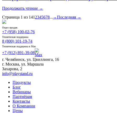
Продолжить чтение →
Страница 1 из 14
1
2
3
4
5
6
7
8
...
→
Последняя →
Отдел продаж
+7 (958) 100-02-76
Техническая поддержка
8 (800) 101-19-74
Техническая поддержка в Max
+7 (912) 891-39-08
г. Челябинск, ул. Цвиллинга, 16
г. Москва, ул. Маршала
Захарова, 2
info@playstand.ru
Продукты
Блог
Вебинары
Партнёрам
Контакты
О Компании
Цены