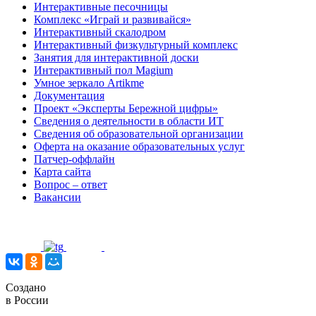
Интерактивные песочницы
Комплекс «Играй и развивайся»
Интерактивный скалодром
Интерактивный физкультурный комплекс
Занятия для интерактивной доски
Интерактивный пол Magium
Умное зеркало Artikme
Документация
Проект «Эксперты Бережной цифры»
Сведения о деятельности в области ИТ
Сведения об образовательной организации
Оферта на оказание образовательных услуг
Патчер-оффлайн
Карта сайта
Вопрос – ответ
Вакансии
Создано
в России