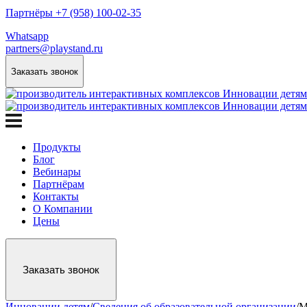
Партнёры +7 (958) 100-02-35
Whatsapp
partners@playstand.ru
Заказать звонок
Продукты
Блог
Вебинары
Партнёрам
Контакты
О Компании
Цены
Заказать звонок
Инновации детям
/
Сведения об образовательной организации
/
М