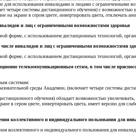
ие для использования инвалидами и лицами с ограниченными во
т четыре системы дистанционного обучения) с возможностью ув
ние на экране в сером цвете, инвертировать цвета, отключать ан
инвалидов и лиц с ограниченными возможностями здоровья
ной форме, с использованием дистанционных технологий, орган
 числе инвалидов и лиц с ограниченными возможностями здо
ной форме, с использованием дистанционных технологий, орган
ационно телекоммуникационным сетям, в том числе приспос
ным системам:
овательной среды Академии, (включает четыре системы дистан
истанционного обучения) обладает возможностью увеличивать, 
экране в сером цвете, инвертировать цвета, имеет версию для с
чения коллективного и индивидуального пользования для ин
ения коллективного и индивидуального пользования для инвалид