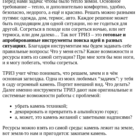
Перед нами задача: чтобы было тепло зимой. Основное
требование – тепло, и дополнительно комфортно, удобно,
безопасно, недорого, а ещё и красиво. Решать можно разными
путями: одежда, дом, термос, авто. Каждое решение может
быть подходящим для одной ситуации, но не годиться для
другой. Согреться в походе или согреться ночью, или нет
термоса, или дом далеко… Так вот ТРИЗ – это
готовые и
апробированные инструменты поиска идей в разных
ситуациях
. Благодаря инструментам мы будем задавать себе
правильные вопросы: Что у меня есть? Какие возможности и
ресурсы взять из самой ситуации? При мне хотя бы мои ноги,
и я могу побегать, чтобы согреться.
ТРИЗ учит чётко понимать, что решаем, зачем и в чём
основная загвоздка. Одна из моих любимых “задачек”: у тебя
в саду огромный камень. Портит внешний вид. Что делать?
Далее именно инструменты ТРИЗ дают нам оригинальные и
системные возможности работы с проблемой:
убрать камень техникой;
декорировать и превратить в альпийскую горку;
а, может, это камень желаний с заветными надписями?
Ресурсы можно взять из самой среды: камень лежит на земле,
вот земля-то нам и пригодится: закопаем камень.