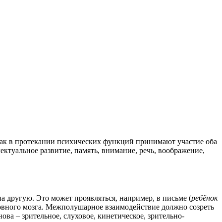
к как в протекании психических функций принимают участие оба
ктуальное развитие, память, внимание, речь, воображение,
а другую. Это может проявляться, например, в письме (
ребёнок
ловного мозга. Межполушарное взаимодействие должно созреть
ова – зрительное, слуховое, кинетическое, зрительно-