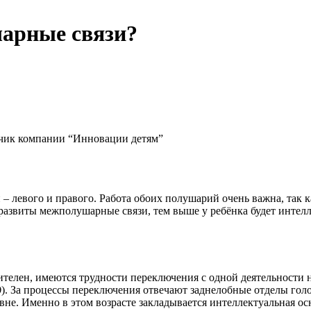
шарные связи?
тчик компании “Инновации детям”
й – левого и правого. Работа обоих полушарий очень важна, та
развиты межполушарные связи, тем выше у ребёнка будет интелле
телен, имеются трудности переключения с одной деятельности н
д
). За процессы переключения отвечают заднелобные отделы го
вне. Именно в этом возрасте закладывается интеллектуальная осн