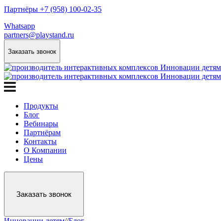
Партнёры +7 (958) 100-02-35
Whatsapp
partners@playstand.ru
Заказать звонок
Продукты
Блог
Вебинары
Партнёрам
Контакты
О Компании
Цены
Заказать звонок
Инновации детям
/
/
Блог