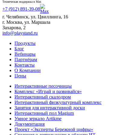
Техническая поддержка в Max
+7 (912) 891-39-08
г. Челябинск, ул. Цвиллинга, 16
г. Москва, ул. Маршала
Захарова, 2
info@playstand.ru
Продукты
Блог
Вебинары
Партнёрам
Контакты
О Компании
Цены
Интерактивные песочницы
Комплекс «Играй и развивайся»
Интерактивный скалодром
Интерактивный физкультурный комплекс
Занятия для интерактивной доски
Интерактивный пол Magium
Умное зеркало Artikme
Документация
Проект «Эксперты Бережной цифры»
Сведения о деятельности в области ИТ