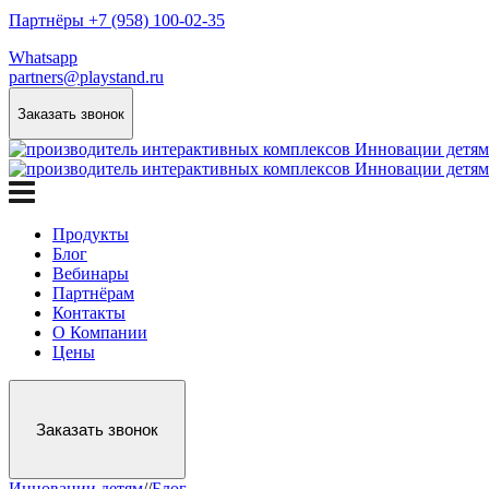
Партнёры +7 (958) 100-02-35
Whatsapp
partners@playstand.ru
Заказать звонок
Продукты
Блог
Вебинары
Партнёрам
Контакты
О Компании
Цены
Заказать звонок
Инновации детям
/
/
Блог