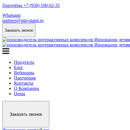
Партнёры +7 (958) 100-02-35
Whatsapp
partners@playstand.ru
Заказать звонок
Продукты
Блог
Вебинары
Партнёрам
Контакты
О Компании
Цены
Заказать звонок
Инновации детям
/
/
Блог