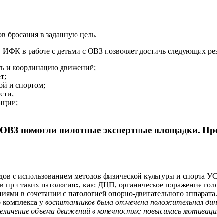
ов бросания в заданную цель.
 ИФК в работе с детьми с ОВЗ позволяет достичь следующих рез
сть и координацию движений;
т;
ой и спортом;
сти;
нции;
с ОВЗ помогли пилотные
экспертные площадки
.
Пре
ов с использованием методов физической культуры и спорта УС
при таких патологиях, как: ДЦП, органическое поражение голо
ениями в
сочетании с патологией опорно-двигательного аппарата
о комплекса у
воспитанников была отмечена положительная дина
еличение объема движений в конечностях; повысилась мотиваци