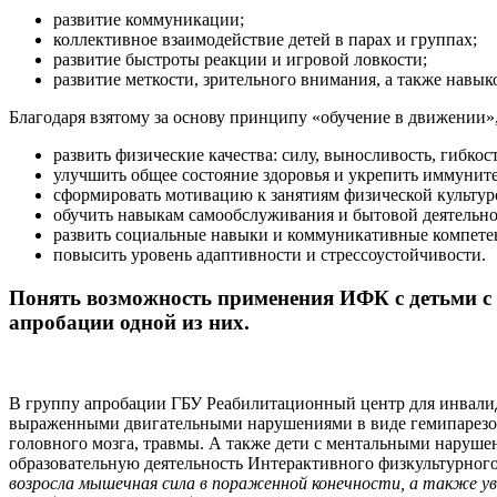
развитие коммуникации;
коллективное взаимодействие детей в парах и группах;
развитие быстроты реакции и игровой ловкости;
развитие меткости, зрительного внимания, а также навык
Благодаря взятому за основу принципу «обучение в движении»,
развить физические качества: силу, выносливость, гибко
улучшить общее состояние здоровья и укрепить иммуните
сформировать мотивацию к занятиям физической культур
обучить навыкам самообслуживания и бытовой деятельно
развить социальные навыки и коммуникативные компете
повысить уровень адаптивности и стрессоустойчивости.
Понять возможность применения ИФК с детьми 
апробации одной из них.
В группу апробации ГБУ Реабилитационный центр для инвалид
выраженными двигательными нарушениями в виде гемипарезов 
головного мозга, травмы. А также дети с ментальными наруш
образовательную деятельность Интерактивного физкультурног
возросла мышечная сила в пораженной конечности, а также ув