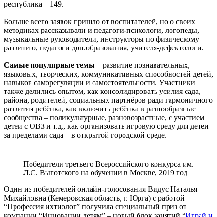
республика – 149.
Больше всего заявок пришло от воспитателей, но о своих
методиках рассказывали и педагоги-психологи, логопеды,
музыкальные руководители, инструкторы по физическому
развитию, педагоги доп.образования, учителя-дефектологи.
Самые популярные темы
– развитие познавательных,
языковых, творческих, коммуникативных способностей детей,
навыков саморегуляции и самостоятельности. Участники
также делились опытом, как консолидировать усилия сада,
района, родителей, социальных партнёров ради гармоничного
развития ребёнка, как включить ребёнка в разнообразные
сообщества – поликультурные, разновозрастные, с участием
детей с ОВЗ и т.д., как организовать игровую среду для детей
за пределами сада – в открытой городской среде.
Победители третьего Всероссийского конкурса им.
Л.С. Выготского на обучении в Москве, 2019 год
Один из победителей онлайн-голосования Видус Наталья
Михайловна (Кемеровская область, г. Юрга) с работой
“Профессия ихтиолог” получила специальный приз от
компании “Инновации детям” – новый блок занятий “
Играй и