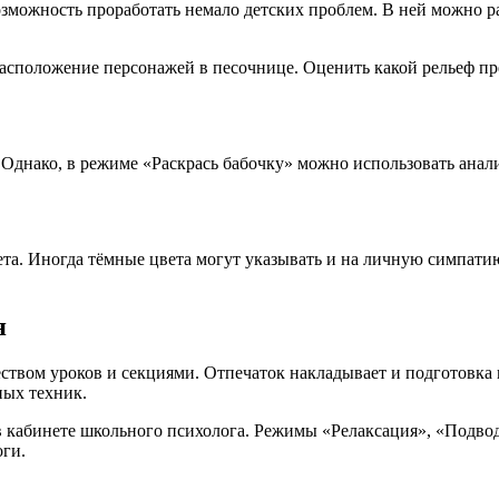
озможность проработать немало детских проблем. В ней можно р
положение персонажей в песочнице. Оценить какой рельеф прео
 Однако, в режиме «Раскрась бабочку» можно использовать анал
ета. Иногда тёмные цвета могут указывать и на личную симпати
я
вом уроков и секциями. Отпечаток накладывает и подготовка к
ных техник.
кабинете школьного психолога. Режимы «Релаксация», «Подвод
оги.