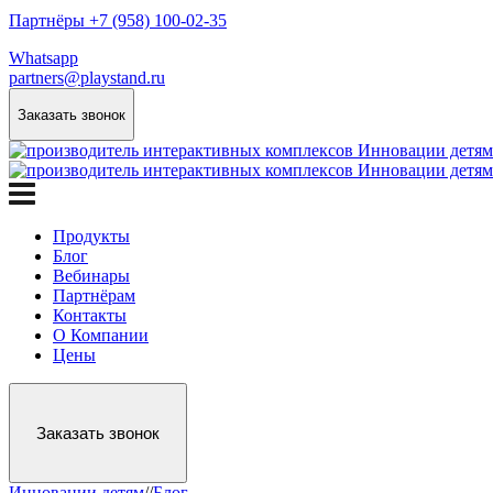
Партнёры +7 (958) 100-02-35
Whatsapp
partners@playstand.ru
Заказать звонок
Продукты
Блог
Вебинары
Партнёрам
Контакты
О Компании
Цены
Заказать звонок
Инновации детям
/
/
Блог