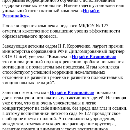
программы коррекционного обучения с использованием
оздоровительных технологий. Именно здесь установлен наш
уникальный интерактивный комплекс «
Играй и
Развивайся»
.
После внедрения комплекса педагоги МБДОУ № 127
отметили качественное повышение уровня эффективности
образовательного процесса.
Заведующая детским садом Н.Г. Коровченко, лауреат премии
министерства образовании РФ и Дипломированный партнер
ООН Unicef, уверена: “Комплекс «
Играй и Развивайся»
—
это инновационный подход к решению проблем повышения
мотивации к познавательным процессам. Игры комплекса
способствуют успешной коррекции нежелательных
отклонений в развитии ребенка и развитию положительных
эмоциональных реакций”.
Занятия с комплексом «
Играй и Развивайся»
повышают
двигательную и познавательную активность детей. Не говоря
уже о том, что они очень увлекательны и легко
концентрируют на себе внимание, без вреда для глаз и осанки.
Поэтому воспитанники детского сада № 127 проводят своё
свободное время с пользой. А специалисты учреждения,
между тем, отмечают ускоренное расширение кругозора,
развитие памяти и внимания у своих воспитанников.