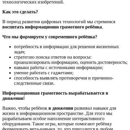
технологических изобретений.
Как это сделать?
В период развития цифровых технологий мы стремимся
воспитать информационно грамотного ребёнка
.
Ч
то
мы формируем у
современн
ого
ребёнк
а
?
потребность в информации для решения жизненных
задач;
стратегию поиска ответов на вопросы:
проанализировать информацию, оценить достоверность;
навыки работы с источниками информации;
умение работать с гаджетами;
способность выявлять противоречия и причинно-
следственные связи.
И
нформационн
ая
грамотность
вырабатывается в
движении!
Важно, чтобы ребёнок
в движении
развивал навыки для
жизни в информационном пространстве. Для этого мы
разрабатываем особое наполнение интерактивного
оборудования. Такие игры, которые помогают ребёнку
формировать мета-навыки, то, что пригодится в любом