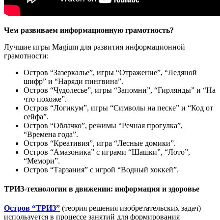
Чем развиваем
информационн
ую
грамотност
ь?
Лучшие игры Magium для развития информационной
грамотности:
Остров “Зазеркалье”, игры “Отражение”, “Ледяной
шифр” и “Наряди пингвина”.
Остров “Чудолесье”, игры “Запомни”, “Гирлянды” и “На
что похоже”.
Остров “Логикум”, игры “Символы на песке” и “Код от
сейфа”.
Остров “Облачко”, режимы “Речная прогулка”,
“Времена года”.
Остров “Креативия”, игра “Лесные домики”.
Остров “Амазоника” с играми “Шашки”, “Лото”,
“Мемори”.
Остров “Тарзания” с игрой “Водный хоккей”.
ТРИЗ-технологии в движении
:
информация
и здоровье
Остров “ТРИЗ”
(теория решения изобретательских задач)
используется в процессе занятий для формирования