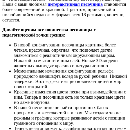
Наша с вами любимая
интерактивная песочница
становится
более современной и красивой. При этом, привычный и
полюбившийся педагогам формат всех 18 режимов, конечно,
остается.
Давайте оценим все новшества песочницы с
педагогической точки зрения:
В новой конфигурации песочницы картинка более
чёткая, красочная, опрятная, что позволяет детям
знакомиться с реалистичным окружающим миром.
Никакой размытости и пикселей. Новые 3D-модели
животных выглядят красиво и натуралистично.
Моментальные изменения конфигурации рельефа
природного ландшафта вслед за рукой ребёнка. Никакой
задержки. Этот эффект изящно вовлекает детей в мир
новых открытий.
Красивые изменения цвета песка при взаимодействии с
ним. Теперь в песочнице есть не только красивые цвета,
но даже полутона.
В нашей песочнице не найти противных багов
программы и жестокостей в играх. Мы создаем такие
режимы и графику, которые развивают детей с позиции
гуманного отношения к миру.
Теперь педагог может классифицировать игры по темам