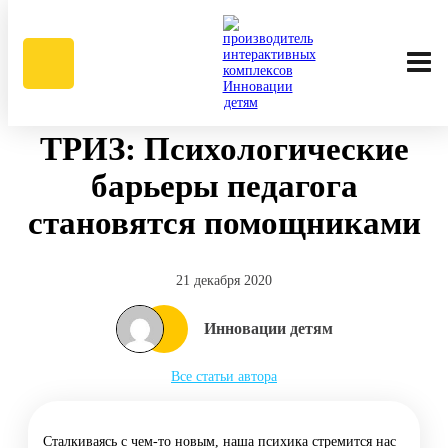
Инновации детям
/
Блог
ТРИЗ: Психологические
Отдел продаж +7 (958) 100-02-76
барьеры педагога
Whatsapp
становятся помощниками
Telegram
order@playstand.ru
21 декабря 2020
Партнёры +7 (958) 100-02-35
Инновации детям
Whatsapp
Все статьи автора
partners@playstand.ru
Заказать звонок
Сталкиваясь с чем-то новым, наша психика стремится нас