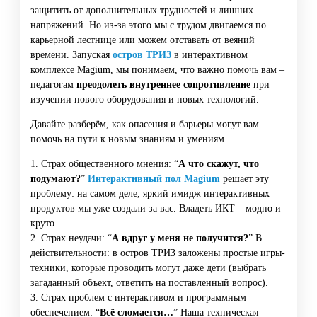
защитить от дополнительных трудностей и лишних
напряжений. Но из-за этого мы с трудом двигаемся по
карьерной лестнице или можем отставать от веяний
времени. Запуская
остров ТРИЗ
в интерактивном
комплексе Magium, мы понимаем, что важно помочь вам –
педагогам
преодолеть внутреннее сопротивление
при
изучении нового оборудования и новых технологий.
Давайте разберём, как опасения и барьеры могут вам
помочь на пути к новым знаниям и умениям.
1. Страх общественного мнения: “
А что скажут, что
подумают?
”
Интерактивный пол Magium
решает эту
проблему: на самом деле, яркий имидж интерактивных
продуктов мы уже создали за вас. Владеть ИКТ – модно и
круто.
2. Страх неудачи: “
А вдруг у меня не получится?
” В
действительности: в остров ТРИЗ заложены простые игры-
техники, которые проводить могут даже дети (выбрать
загаданный объект, ответить на поставленный вопрос).
3. Страх проблем с интерактивом и программным
обеспечением: “
Всё сломается…
” Наша техническая