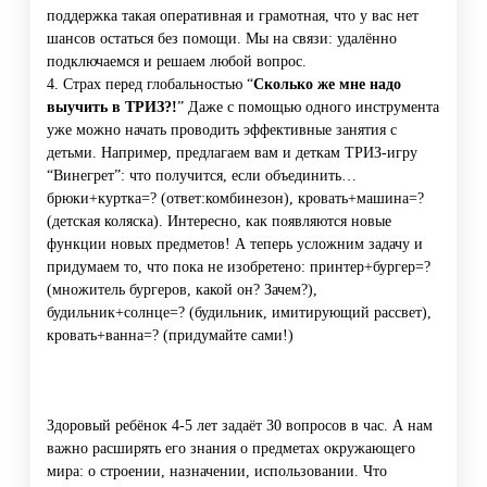
поддержка такая оперативная и грамотная, что у вас нет
шансов остаться без помощи. Мы на связи: удалённо
подключаемся и решаем любой вопрос.
4. Страх перед глобальностью “
Сколько же мне надо
выучить в ТРИЗ?!
” Даже с помощью одного инструмента
уже можно начать проводить эффективные занятия с
детьми. Например, предлагаем вам и деткам ТРИЗ-игру
“Винегрет”: что получится, если объединить…
брюки+куртка=? (ответ:комбинезон), кровать+машина=?
(детская коляска). Интересно, как появляются новые
функции новых предметов! А теперь усложним задачу и
придумаем то, что пока не изобретено: принтер+бургер=?
(множитель бургеров, какой он? Зачем?),
будильник+солнце=? (будильник, имитирующий рассвет),
кровать+ванна=? (придумайте сами!)
Здоровый ребёнок 4-5 лет задаёт 30 вопросов в час. А нам
важно расширять его знания о предметах окружающего
мира: о строении, назначении, использовании. Что