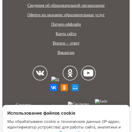
Сведения об образовательной организации
Оферта на оказание образовательных услуг
Патчер-оффлайн
Карта сайта
Вопрос – ответ
Вакансии
Создано
в России
Использование файлов cookie
Мы обрабатываем cookie и технические данные (IP-адрес,
идентификатор устройства) для работы сайта, аналитики и
Деятельность осуществляется при грантовой поддержке Фонда «Сколково»