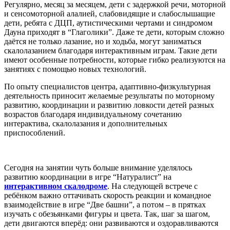
Регулярно, месяц за месяцем, дети с задержкой речи, моторной
и сенсомоторной алалией, слабовидящие и слабослышащие
дети, ребята с ДЦП, аутистическими чертами и синдромом
Дауна приходят в “Глаголики”. Даже те дети, которым сложно
даётся не только лазание, но и ходьба, могут заниматься
скалолазанием благодаря интерактивным играм. Такие дети
имеют особенные потребности, которые гибко реализуются на
занятиях с помощью новых технологий.
По опыту специалистов центра, адаптивно-физкультурная
деятельность приносит желаемые результаты по моторному
развитию, координации и развитию ловкости детей разных
возрастов благодаря индивидуальному сочетанию
интерактива, скалолазания и дополнительных
приспособлений.
Сегодня на занятии чуть больше внимание уделялось
развитию координации в игре “Натуралист” на
интерактивном скалодроме
. На следующей встрече с
ребёнком важно оттачивать скорость реакции и командное
взаимодействие в игре “Две башни”, а потом – в прятках
изучать с обезьянками фигуры и цвета. Так, шаг за шагом,
дети двигаются вперёд: они развиваются и оздоравливаются