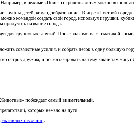
Например, в режиме «Поиск сокровищ» детям можно выполнять за
ие группы детей, командообразование. В игре «Построй город» 
м можно командой создать свой город, используя игрушки, кубики
 придумать название города.
 для групповых занятий. После знакомства с тематикой космоса
ожить совместные усилия, и собрать песок в одну большую гору
о остров дружбы, и пофантазировать на тему какие там могут б
 «Животные» побеждает самый внимательный.
препятствий, которых немало на пути.
ерактивных песочниц
.