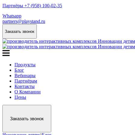
Партнёры +7 (958) 100-02-35
Whatsapp
partners@playstand.ru
Заказать звонок
Продукты
Блог
Вебинары
Партнёрам
Контакты
О Компании
Цены
Заказать звонок
Инновации детям
/
/
Блог